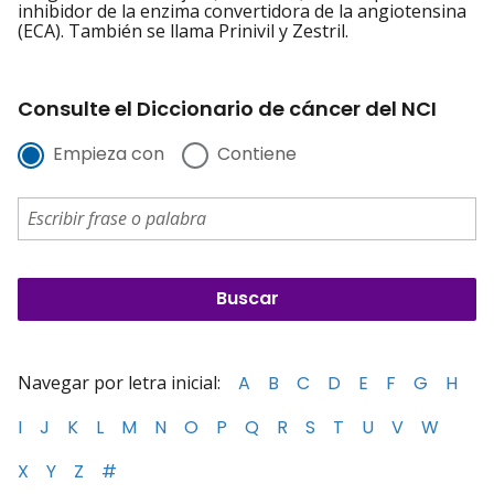
inhibidor de la enzima convertidora de la angiotensina
(ECA). También se llama Prinivil y Zestril.
Consulte el Diccionario de cáncer del NCI
Empieza con
Contiene
Navegar por letra inicial:
A
B
C
D
E
F
G
H
I
J
K
L
M
N
O
P
Q
R
S
T
U
V
W
X
Y
Z
#