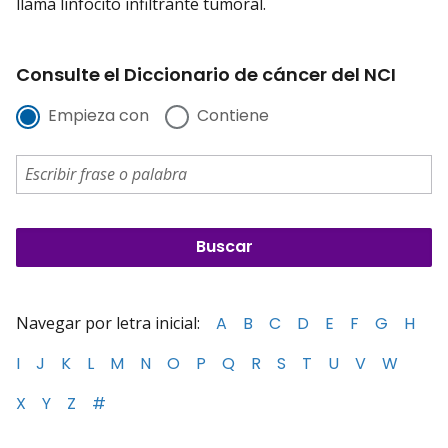
llama linfocito infiltrante tumoral.
Consulte el Diccionario de cáncer del NCI
Empieza con
Contiene
Navegar por letra inicial:
A
B
C
D
E
F
G
H
I
J
K
L
M
N
O
P
Q
R
S
T
U
V
W
X
Y
Z
#