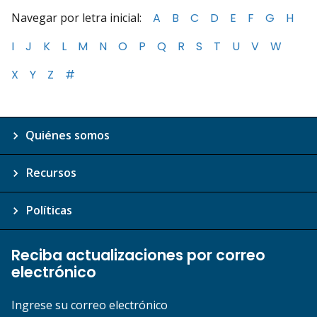
Navegar por letra inicial:
A
B
C
D
E
F
G
H
I
J
K
L
M
N
O
P
Q
R
S
T
U
V
W
X
Y
Z
#
Quiénes somos
Recursos
Políticas
Reciba actualizaciones por correo
electrónico
Ingrese su correo electrónico