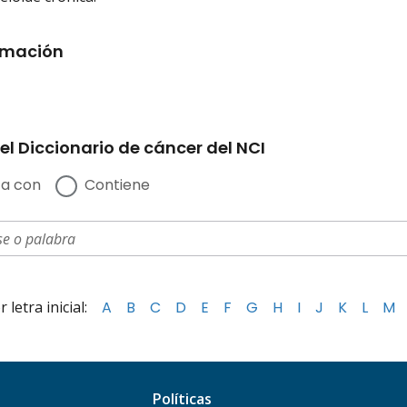
rmación
el Diccionario de cáncer del NCI
a con
Contiene
letra inicial:
A
B
C
D
E
F
G
H
I
J
K
L
M
Políticas