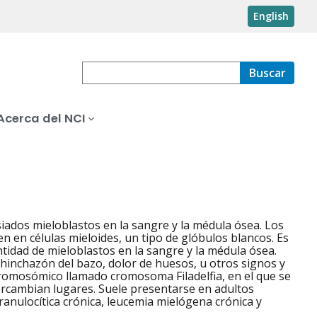
English
Buscar
Acerca del NCI
iados mieloblastos en la sangre y la médula ósea. Los
n en células mieloides, un tipo de glóbulos blancos. Es
idad de mieloblastos en la sangre y la médula ósea.
, hinchazón del bazo, dolor de huesos, u otros signos y
romosómico llamado cromosoma Filadelfia, en el que se
rcambian lugares. Suele presentarse en adultos
anulocítica crónica, leucemia mielógena crónica y