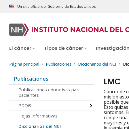
Un sitio oficial del Gobierno de Estados Unidos
El cáncer
Tipos de cáncer
Investigació
Página principal
Publicaciones
Diccionarios del NCI
Dic
Publicaciones
LMC
Publicaciones educativas para
Cáncer de c
pacientes
mieloblasto
posible que
PDQ®
Esto quizás
síntomas. E
Hojas informativas
rompe una p
mayores y e
Diccionarios del NCI
leucemia mi