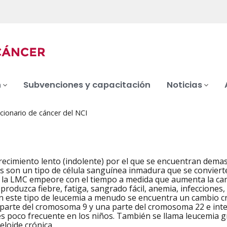
n
Subvenciones y capacitación
Noticias
cionario de cáncer del NCI
recimiento lento (indolente) por el que se encuentran demas
s son un tipo de célula sanguínea inmadura que se convierte
 la LMC empeore con el tiempo a medida que aumenta la cant
 produzca fiebre, fatiga, sangrado fácil, anemia, infecciones
n este tipo de leucemia a menudo se encuentra un cambio c
arte del cromosoma 9 y una parte del cromosoma 22 e inte
s poco frecuente en los niños. También se llama leucemia gr
eloide crónica.