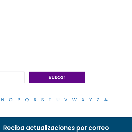
N
O
P
Q
R
S
T
U
V
W
X
Y
Z
#
Reciba actualizaciones por correo