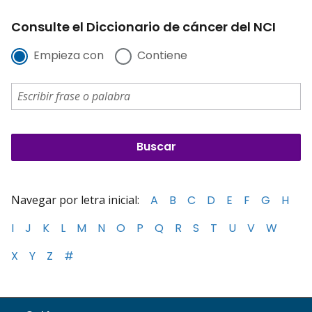
Consulte el Diccionario de cáncer del NCI
Empieza con
Contiene
Navegar por letra inicial:
A
B
C
D
E
F
G
H
I
J
K
L
M
N
O
P
Q
R
S
T
U
V
W
X
Y
Z
#