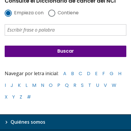
Consulte el Diccionario de cáncer del NCI
Empieza con
Contiene
Navegar por letra inicial:
A
B
C
D
E
F
G
H
I
J
K
L
M
N
O
P
Q
R
S
T
U
V
W
X
Y
Z
#
Quiénes somos