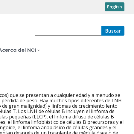
English
Buscar
Acerca del NCI
ncos) que se presentan a cualquier edad y a menudo se
 y pérdida de peso. Hay muchos tipos diferentes de LNH.
o de gran malignidad) y linfomas de crecimiento lento
lulas T. Los LNH de células B incluyen el linfoma de
células pequeñas (LLCP), el linfoma difuso de células B
es, el linfoma linfoblástico de células B precursoras y el
ngoide, el linfoma anaplásico de células grandes y el
esentan después de un trasplante de médula ósea o de