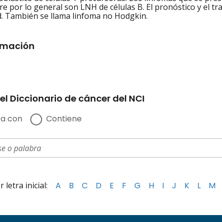
re por lo general son LNH de células B. El pronóstico y el tr
. También se llama linfoma no Hodgkin.
rmación
el Diccionario de cáncer del NCI
a con
Contiene
letra inicial:
A
B
C
D
E
F
G
H
I
J
K
L
M