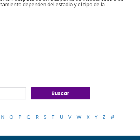
atamiento dependen del estadio y el tipo de la
N
O
P
Q
R
S
T
U
V
W
X
Y
Z
#