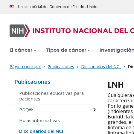
Un sitio oficial del Gobierno de Estados Unidos
El cáncer
Tipos de cáncer
Investigació
Página principal
Publicaciones
Diccionarios del NCI
Dic
Publicaciones
LNH
Publicaciones educativas para
Cualquiera 
pacientes
caracteriza
Por lo gene
PDQ®
(indolentes
Burkitt, la 
Hojas informativas
grandes, el 
linfoma de 
Diccionarios del NCI
linfoma lin