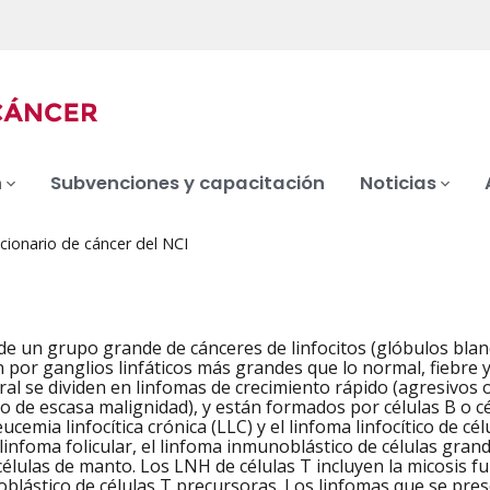
n
Subvenciones y capacitación
Noticias
cionario de cáncer del NCI
de un grupo grande de cánceres de linfocitos (glóbulos bla
n por ganglios linfáticos más grandes que lo normal, fiebre
ral se dividen en linfomas de crecimiento rápido (agresivos 
 o de escasa malignidad), y están formados por células B o cé
leucemia linfocítica crónica (LLC) y el linfoma linfocítico de 
linfoma folicular, el linfoma inmunoblástico de células grand
células de manto. Los LNH de células T incluyen la micosis fu
foblástico de células T precursoras. Los linfomas que se pr