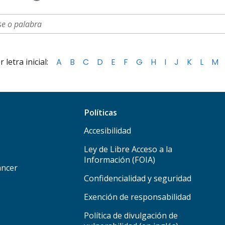
letra inicial:
A
B
C
D
E
F
G
H
I
J
K
L
M
Políticas
Accesibilidad
Ley de Libre Acceso a la
Información (FOIA)
áncer
Confidencialidad y seguridad
Exención de responsabilidad
Política de divulgación de