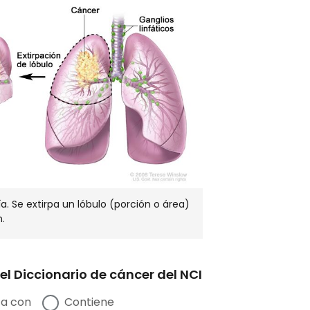
EN
NUEVA
VENTANA
. Se extirpa un lóbulo (porción o área)
.
el Diccionario de cáncer del NCI
a con
Contiene