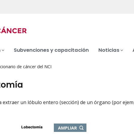
n
Subvenciones y capacitación
Noticias
cionario de cáncer del NCI
tomía
a extraer un lóbulo entero (sección) de un órgano (por ejemp
iation
-
AMPLIAR
ABRE