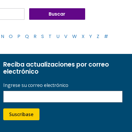
N
O
P
Q
R
S
T
U
V
W
X
Y
Z
#
Reciba actualizaciones por correo
electrónico
Ingrese su correo electrónico
Suscríbase