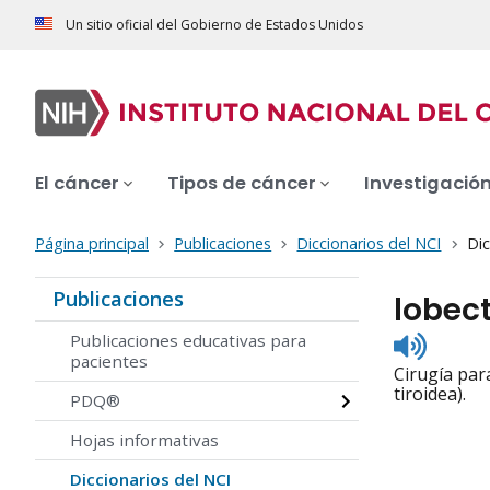
Un sitio oficial del Gobierno de Estados Unidos
El cáncer
Tipos de cáncer
Investigació
Página principal
Publicaciones
Diccionarios del NCI
Dic
Publicaciones
lobec
Listen
Publicaciones educativas para
to
pacientes
Cirugía par
pronunc
tiroidea).
PDQ®
Hojas informativas
Diccionarios del NCI