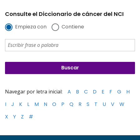
Consulte el Diccionario de cáncer del NCI
Empieza con
Contiene
Navegar por letra inicial:
A
B
C
D
E
F
G
H
I
J
K
L
M
N
O
P
Q
R
S
T
U
V
W
X
Y
Z
#