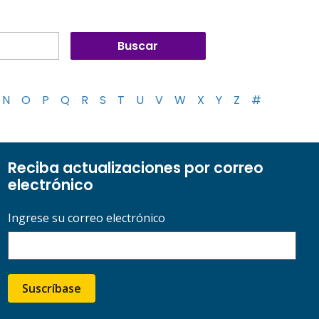
N
O
P
Q
R
S
T
U
V
W
X
Y
Z
#
Reciba actualizaciones por correo
electrónico
Ingrese su correo electrónico
Suscríbase