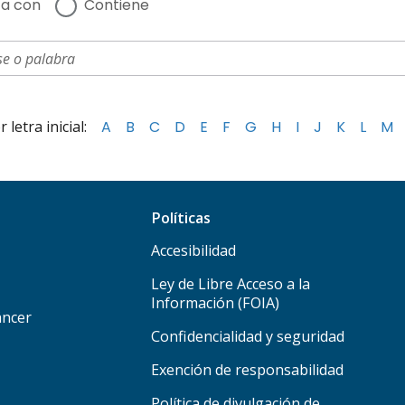
a con
Contiene
letra inicial:
A
B
C
D
E
F
G
H
I
J
K
L
M
Políticas
Accesibilidad
Ley de Libre Acceso a la
Información (FOIA)
áncer
Confidencialidad y seguridad
Exención de responsabilidad
Política de divulgación de