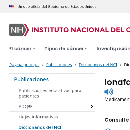
Un sitio oficial del Gobierno de Estados Unidos
El cáncer
Tipos de cáncer
Investigació
Página principal
Publicaciones
Diccionarios del NCI
Dic
Publicaciones
lonaf
Listen
Publicaciones educativas para
to
pacientes
Medicamento
pronunc
PDQ®
Hojas informativas
Consulte 
Diccionarios del NCI