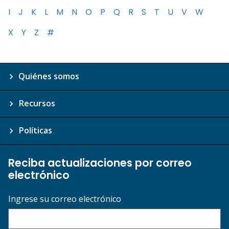
I
J
K
L
M
N
O
P
Q
R
S
T
U
V
W
X
Y
Z
#
Quiénes somos
Recursos
Políticas
Reciba actualizaciones por correo
electrónico
Ingrese su correo electrónico