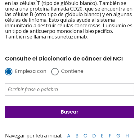
en las células T (tipo de glóbulo blanco). También se
une a una proteína llamada CD20, que se encuentra en
las células B (otro tipo de glóbulo blanco) y en algunas
células de linfoma. Esto quizás ayude al sistema
inmunitario a destruir células cancerosas. Lunsumio es
un tipo de anticuerpo monoclonal biespecífico.
También se llama mosunetuzumab.
Consulte el Diccionario de cáncer del NCI
Empieza con
Contiene
Navegar por letra inicial:
A
B
C
D
E
F
G
H