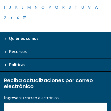
I
J
K
L
M
N
O
P
Q
R
S
T
U
V
W
X
Y
Z
#
Quiénes somos
Recursos
Políticas
Reciba actualizaciones por correo
electrónico
Ingrese su correo electrónico