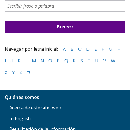
Navegar por letra inicial:
A
B
C
D
E
F
G
H
I
J
K
L
M
N
O
P
Q
R
S
T
U
V
W
X
Y
Z
#
Quiénes somos
Acerca de este sitio web
In English
Reutilización de la información