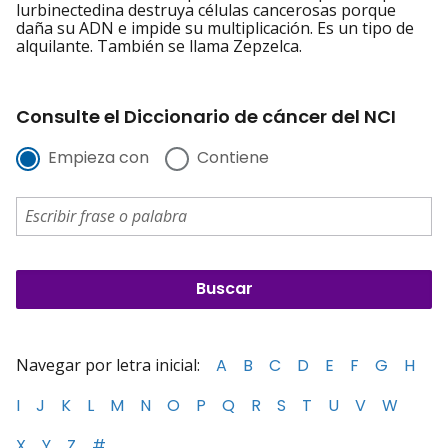
lurbinectedina destruya células cancerosas porque
daña su ADN e impide su multiplicación. Es un tipo de
alquilante. También se llama Zepzelca.
Consulte el Diccionario de cáncer del NCI
Empieza con
Contiene
Navegar por letra inicial:
A
B
C
D
E
F
G
H
I
J
K
L
M
N
O
P
Q
R
S
T
U
V
W
X
Y
Z
#