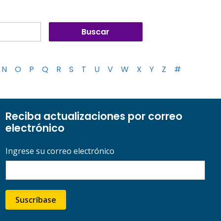
N
O
P
Q
R
S
T
U
V
W
X
Y
Z
#
Reciba actualizaciones por correo
electrónico
Ingrese su correo electrónico
Suscríbase