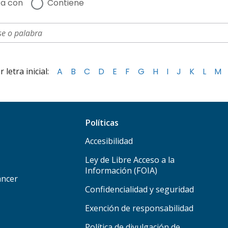
a con
Contiene
letra inicial:
A
B
C
D
E
F
G
H
I
J
K
L
M
Políticas
Accesibilidad
Ley de Libre Acceso a la
Información (FOIA)
áncer
Confidencialidad y seguridad
Exención de responsabilidad
Política de divulgación de