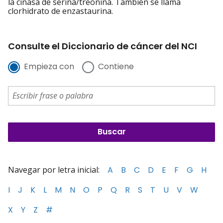
la cinasa de serina/treonina. También se llama
clorhidrato de enzastaurina.
Consulte el Diccionario de cáncer del NCI
Empieza con
Contiene
Navegar por letra inicial:
A
B
C
D
E
F
G
H
I
J
K
L
M
N
O
P
Q
R
S
T
U
V
W
X
Y
Z
#