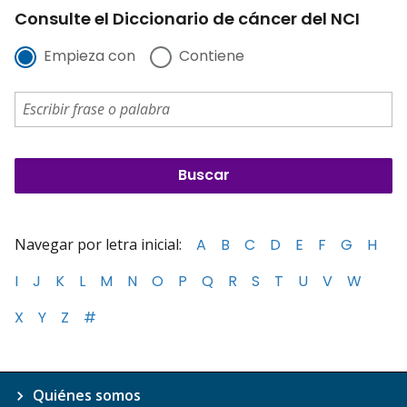
Consulte el Diccionario de cáncer del NCI
Empieza con
Contiene
Navegar por letra inicial:
A
B
C
D
E
F
G
H
I
J
K
L
M
N
O
P
Q
R
S
T
U
V
W
X
Y
Z
#
Quiénes somos