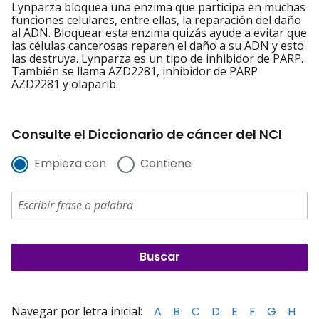
Lynparza bloquea una enzima que participa en muchas
funciones celulares, entre ellas, la reparación del daño
al ADN. Bloquear esta enzima quizás ayude a evitar que
las células cancerosas reparen el daño a su ADN y esto
las destruya. Lynparza es un tipo de inhibidor de PARP.
También se llama AZD2281, inhibidor de PARP
AZD2281 y olaparib.
Consulte el Diccionario de cáncer del NCI
Empieza con
Contiene
Navegar por letra inicial:
A
B
C
D
E
F
G
H