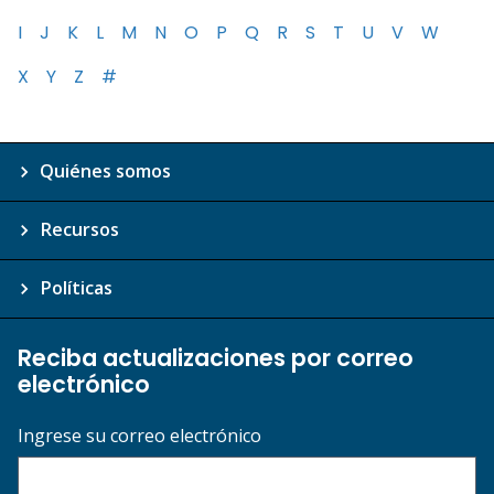
I
J
K
L
M
N
O
P
Q
R
S
T
U
V
W
X
Y
Z
#
Quiénes somos
Recursos
Políticas
Reciba actualizaciones por correo
electrónico
Ingrese su correo electrónico