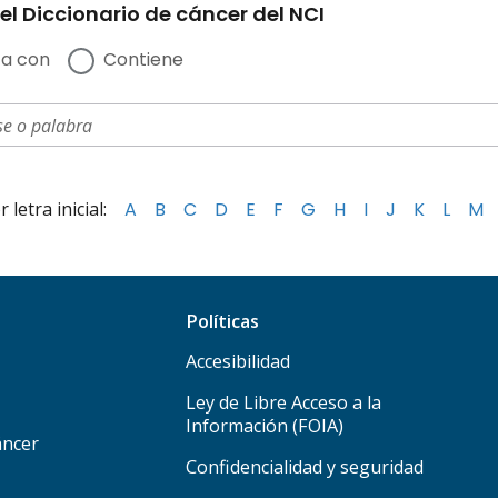
el Diccionario de cáncer del NCI
a con
Contiene
letra inicial:
A
B
C
D
E
F
G
H
I
J
K
L
M
Políticas
Accesibilidad
Ley de Libre Acceso a la
Información (FOIA)
áncer
Confidencialidad y seguridad