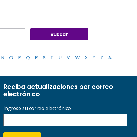
N
O
P
Q
R
S
T
U
V
W
X
Y
Z
#
Reciba actualizaciones por correo
electrónico
Ingrese su correo electrónico