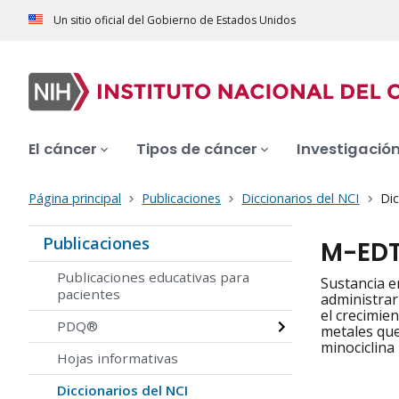
Un sitio oficial del Gobierno de Estados Unidos
El cáncer
Tipos de cáncer
Investigació
Página principal
Publicaciones
Diccionarios del NCI
Dic
Publicaciones
M-ED
Publicaciones educativas para
Sustancia e
pacientes
administrar
el crecimie
PDQ®
metales que
minociclina
Hojas informativas
Diccionarios del NCI