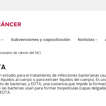
n
Subvenciones y capacitación
Noticias
cionario de cáncer del NCI
TA
n estudio para el tratamiento de infecciones bacterianas ca
 líquidos al cuerpo o para extraer líquidos del cuerpo). Es u
nto de bacterias, y EDTA, una sustancia que impide la forma
 las bacterias usan para formar biopelículas (capas delgadas
 EDTA.