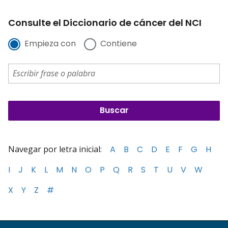
Consulte el Diccionario de cáncer del NCI
Empieza con
Contiene
Navegar por letra inicial:
A
B
C
D
E
F
G
H
I
J
K
L
M
N
O
P
Q
R
S
T
U
V
W
X
Y
Z
#