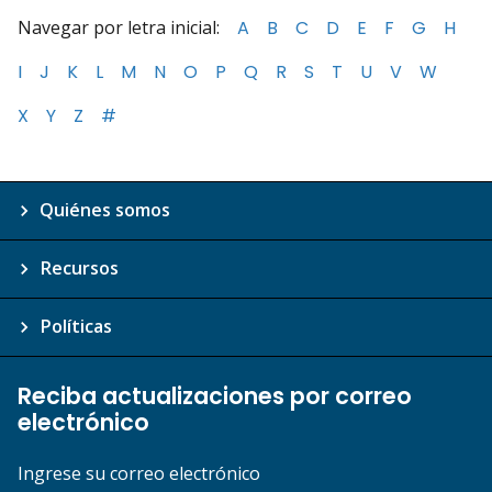
Navegar por letra inicial:
A
B
C
D
E
F
G
H
I
J
K
L
M
N
O
P
Q
R
S
T
U
V
W
X
Y
Z
#
Quiénes somos
Recursos
Políticas
Reciba actualizaciones por correo
electrónico
Ingrese su correo electrónico