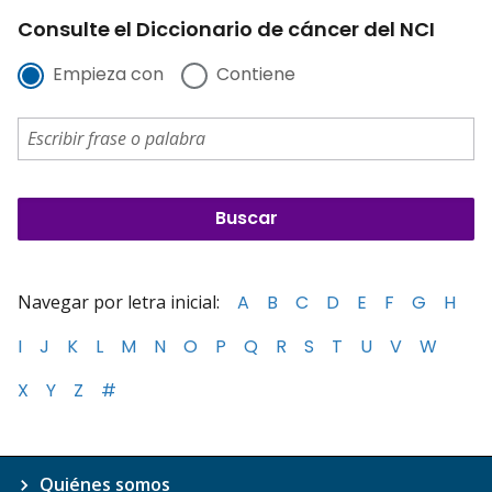
Consulte el Diccionario de cáncer del NCI
Empieza con
Contiene
Navegar por letra inicial:
A
B
C
D
E
F
G
H
I
J
K
L
M
N
O
P
Q
R
S
T
U
V
W
X
Y
Z
#
Quiénes somos