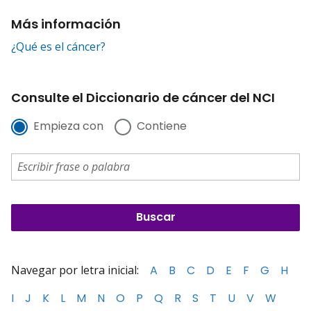
Más información
¿Qué es el cáncer?
Consulte el Diccionario de cáncer del NCI
Empieza con
Contiene
Navegar por letra inicial:
A
B
C
D
E
F
G
H
I
J
K
L
M
N
O
P
Q
R
S
T
U
V
W