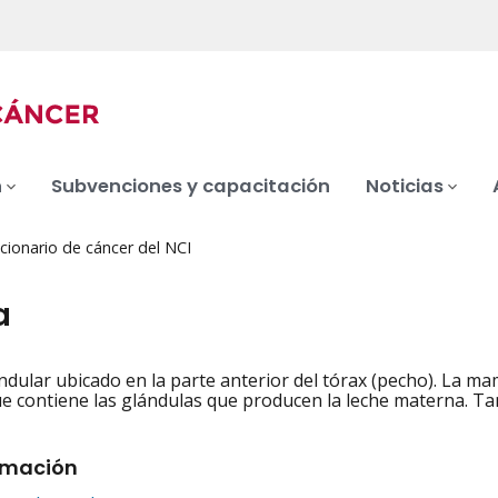
n
Subvenciones y capacitación
Noticias
cionario de cáncer del NCI
a
dular ubicado en la parte anterior del tórax (pecho). La mam
iation
 contiene las glándulas que producen la leche materna. T
rmación