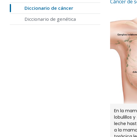
Cáncer de 
Diccionario de cáncer
Diccionario de genética
En la mam
lobulillos
leche hast
a la mama,
torácica le