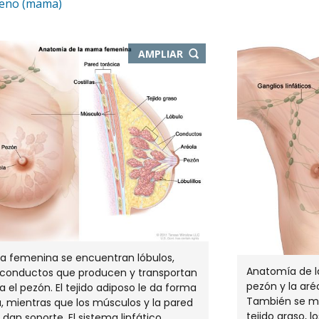
seno (mama)
-
AMPLIAR
ABRE
EN
NUEVA
VENTANA
a femenina se encuentran lóbulos,
Anatomía de l
 y conductos que producen y transportan
pezón y la aré
a el pezón. El tejido adiposo le da forma
También se mue
 mientras que los músculos y la pared
tejido graso, 
 dan soporte. El sistema linfático,