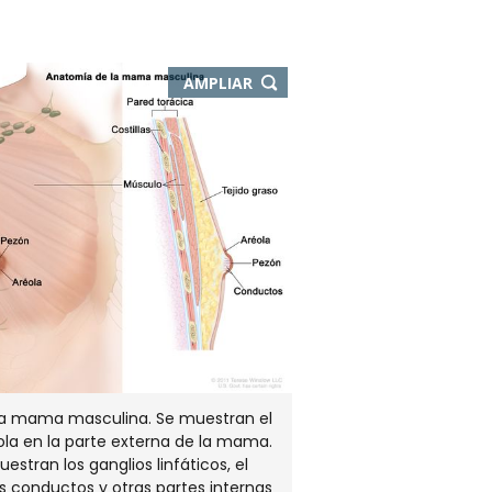
-
AMPLIAR
ABRE
EN
NUEVA
VENTANA
a mama masculina. Se muestran el
ola en la parte externa de la mama.
stran los ganglios linfáticos, el
los conductos y otras partes internas