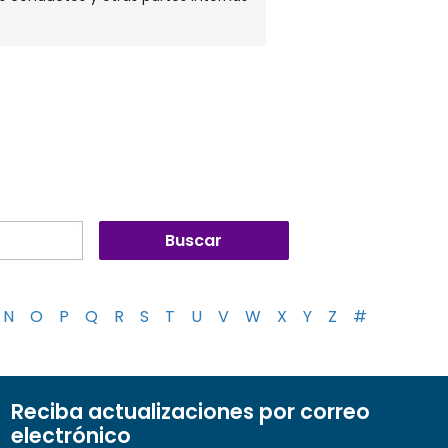
N
O
P
Q
R
S
T
U
V
W
X
Y
Z
#
Reciba actualizaciones por correo
electrónico