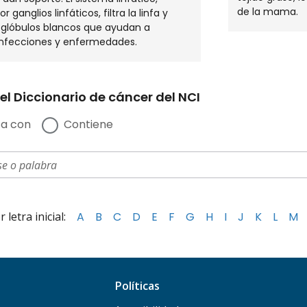
de la mama.
 ganglios linfáticos, filtra la linfa y
glóbulos blancos que ayudan a
infecciones y enfermedades.
el Diccionario de cáncer del NCI
a con
Contiene
letra inicial:
A
B
C
D
E
F
G
H
I
J
K
L
M
Políticas