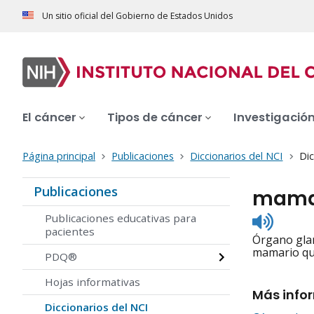
Un sitio oficial del Gobierno de Estados Unidos
El cáncer
Tipos de cáncer
Investigació
Página principal
Publicaciones
Diccionarios del NCI
Dic
Publicaciones
mam
Listen
Publicaciones educativas para
to
pacientes
Órgano glan
pronunc
mamario que
PDQ®
Hojas informativas
Más info
Diccionarios del NCI