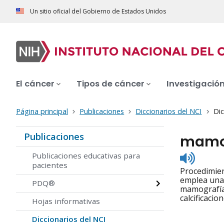
Un sitio oficial del Gobierno de Estados Unidos
El cáncer
Tipos de cáncer
Investigació
Página principal
Publicaciones
Diccionarios del NCI
Dic
Publicaciones
mamog
Listen
Publicaciones educativas para
to
pacientes
Procedimien
pronunc
emplea una 
PDQ®
mamografía 
calcificaci
Hojas informativas
Diccionarios del NCI