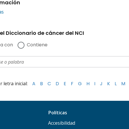
rmación
as
el Diccionario de cáncer del NCI
a con
Contiene
letra inicial:
A
B
C
D
E
F
G
H
I
J
K
L
M
Políticas
Accesibilidad