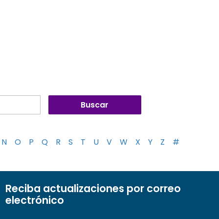
N
O
P
Q
R
S
T
U
V
W
X
Y
Z
#
Reciba actualizaciones por correo
electrónico