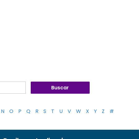
N
O
P
Q
R
S
T
U
V
W
X
Y
Z
#