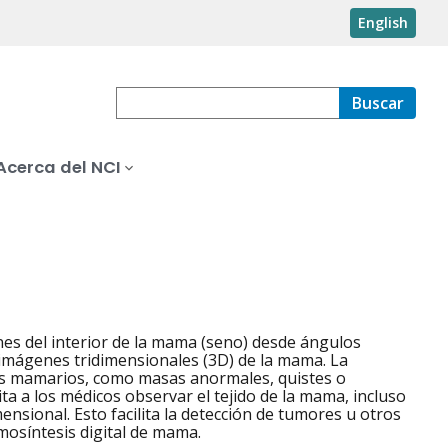
English
Buscar
Acerca del NCI
nes del interior de la mama (seno) desde ángulos
imágenes tridimensionales (3D) de la mama. La
os mamarios, como masas anormales, quistes o
ita a los médicos observar el tejido de la mama, incluso
nsional. Esto facilita la detección de tumores u otros
osíntesis digital de mama.