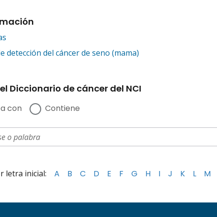
rmación
as
 detección del cáncer de seno (mama)
el Diccionario de cáncer del NCI
a con
Contiene
letra inicial:
A
B
C
D
E
F
G
H
I
J
K
L
M