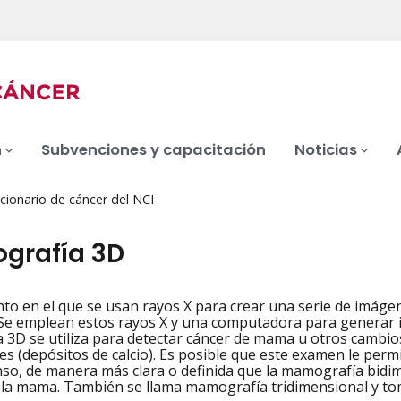
n
Subvenciones y capacitación
Noticias
cionario de cáncer del NCI
rafía 3D
to en el que se usan rayos X para crear una serie de imáge
iation
 Se emplean estos rayos X y una computadora para generar 
3D se utiliza para detectar cáncer de mama u otros cambi
nes (depósitos de calcio). Es posible que este examen le perm
enso, de manera más clara o definida que la mamografía bidime
la mama. También se llama mamografía tridimensional y tom