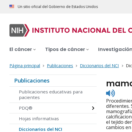
Un sitio oficial del Gobierno de Estados Unidos
El cáncer
Tipos de cáncer
Investigació
Página principal
Publicaciones
Diccionarios del NCI
Dic
Publicaciones
mamog
Listen
Publicaciones educativas para
to
pacientes
Procedimien
pronunc
diferentes.
PDQ®
mamografía 
calcificacio
Hojas informativas
el tejido d
cambios en 
Diccionarios del NCI