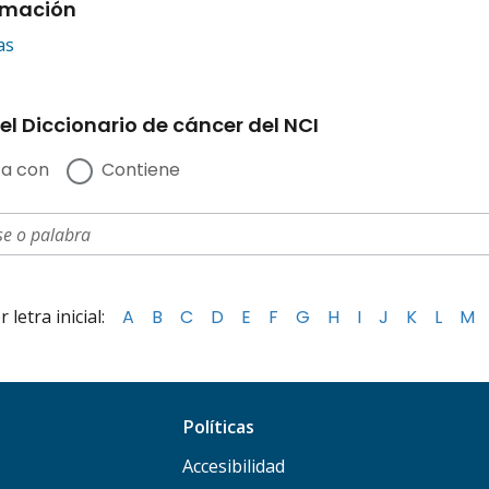
rmación
as
el Diccionario de cáncer del NCI
a con
Contiene
letra inicial:
A
B
C
D
E
F
G
H
I
J
K
L
M
Políticas
Accesibilidad