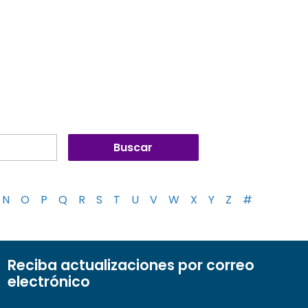
N
O
P
Q
R
S
T
U
V
W
X
Y
Z
#
Reciba actualizaciones por correo
electrónico