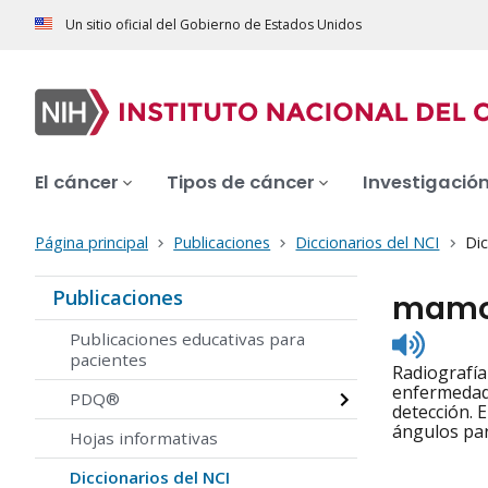
Un sitio oficial del Gobierno de Estados Unidos
El cáncer
Tipos de cáncer
Investigació
Página principal
Publicaciones
Diccionarios del NCI
Dic
Publicaciones
mamog
Listen
Publicaciones educativas para
to
pacientes
Radiografía
pronunc
enfermedad.
PDQ®
detección. 
ángulos par
Hojas informativas
Diccionarios del NCI