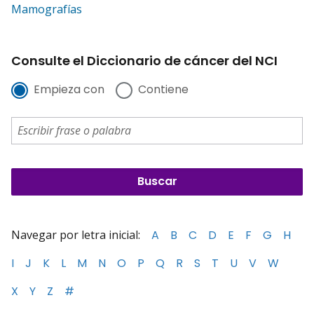
Mamografías
Consulte el Diccionario de cáncer del NCI
Empieza con
Contiene
Navegar por letra inicial:
A
B
C
D
E
F
G
H
I
J
K
L
M
N
O
P
Q
R
S
T
U
V
W
X
Y
Z
#