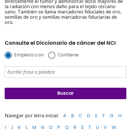
directamente el tumor y administrar dosis mayores de
la radiación con menos daño para el tejido cercano
sano. También se llama marcadores fiduciales de oro,
semillas de oro y semillas marcadoras fiduciarias de
oro.
Consulte el Diccionario de cáncer del NCI
Empieza con
Contiene
Navegar por letra inicial:
A
B
C
D
E
F
G
H
I
J
K
L
M
N
O
P
Q
R
S
T
U
V
W