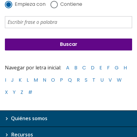
Empieza con
Contiene
Navegar por letra inicial:
A
B
C
D
E
F
G
H
I
J
K
L
M
N
O
P
Q
R
S
T
U
V
W
X
Y
Z
#
Quiénes somos
Recursos