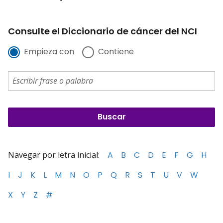
Consulte el Diccionario de cáncer del NCI
Empieza con
Contiene
Navegar por letra inicial:
A
B
C
D
E
F
G
H
I
J
K
L
M
N
O
P
Q
R
S
T
U
V
W
X
Y
Z
#