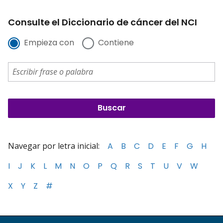
Consulte el Diccionario de cáncer del NCI
Empieza con
Contiene
Navegar por letra inicial:
A
B
C
D
E
F
G
H
I
J
K
L
M
N
O
P
Q
R
S
T
U
V
W
X
Y
Z
#