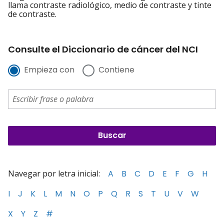
llama contraste radiológico, medio de contraste y tinte
de contraste.
Consulte el Diccionario de cáncer del NCI
Empieza con
Contiene
Navegar por letra inicial:
A
B
C
D
E
F
G
H
I
J
K
L
M
N
O
P
Q
R
S
T
U
V
W
X
Y
Z
#