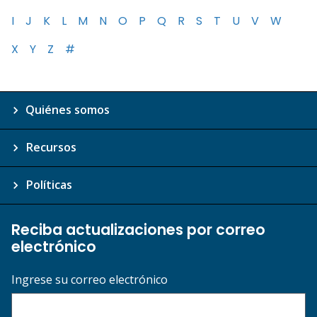
I
J
K
L
M
N
O
P
Q
R
S
T
U
V
W
X
Y
Z
#
Quiénes somos
Recursos
Políticas
Reciba actualizaciones por correo
electrónico
Ingrese su correo electrónico