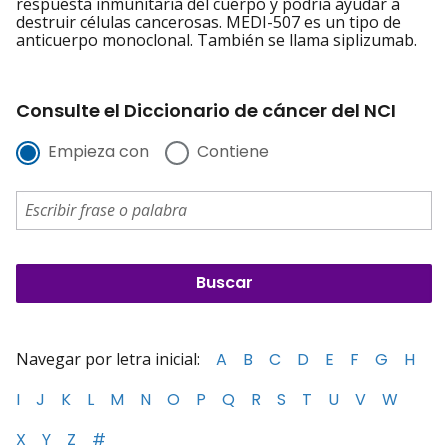
respuesta inmunitaria del cuerpo y podría ayudar a
destruir células cancerosas. MEDI-507 es un tipo de
anticuerpo monoclonal. También se llama siplizumab.
Consulte el Diccionario de cáncer del NCI
Empieza con
Contiene
Navegar por letra inicial:
A
B
C
D
E
F
G
H
I
J
K
L
M
N
O
P
Q
R
S
T
U
V
W
X
Y
Z
#