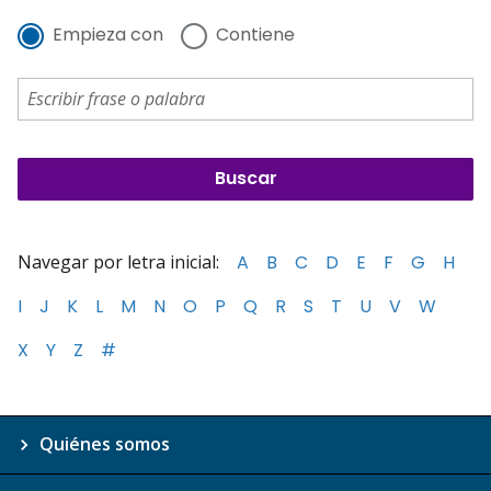
Empieza con
Contiene
Navegar por letra inicial:
A
B
C
D
E
F
G
H
I
J
K
L
M
N
O
P
Q
R
S
T
U
V
W
X
Y
Z
#
Quiénes somos