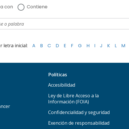
a con
Contiene
letra inicial:
A
B
C
D
E
F
G
H
I
J
K
L
M
Políticas
Accesibilidad
Ley de Libre Acceso a la
Información (FOIA)
áncer
Confidencialidad y seguridad
Exención de responsabilidad