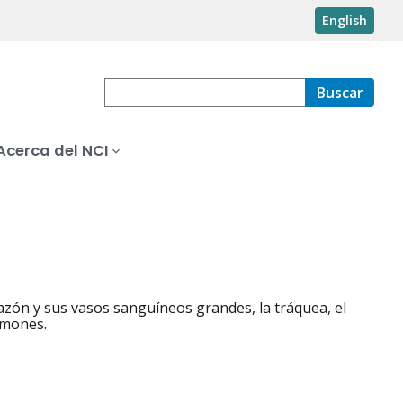
English
Buscar
Acerca del NCI
azón y sus vasos sanguíneos grandes, la tráquea, el
ulmones.