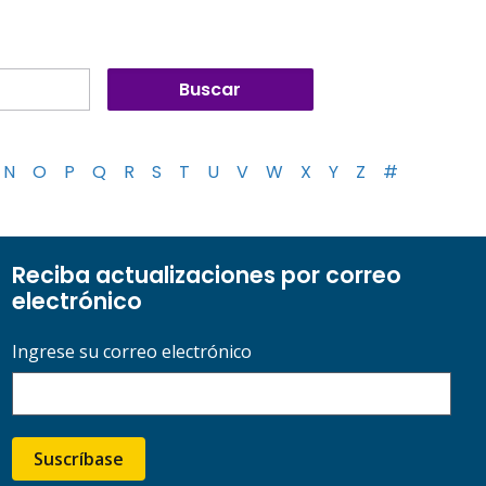
N
O
P
Q
R
S
T
U
V
W
X
Y
Z
#
Reciba actualizaciones por correo
electrónico
Ingrese su correo electrónico
Suscríbase