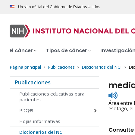
Un sitio oficial del Gobierno de Estados Unidos
El cáncer
Tipos de cáncer
Investigació
Página principal
Publicaciones
Diccionarios del NCI
Dic
Publicaciones
media
Listen
Publicaciones educativas para
to
pacientes
Área entre 
pronunc
esófago, el
PDQ®
Hojas informativas
Consulte 
Diccionarios del NCI