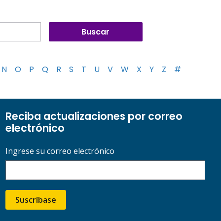
N
O
P
Q
R
S
T
U
V
W
X
Y
Z
#
Reciba actualizaciones por correo
electrónico
Ingrese su correo electrónico
Suscríbase