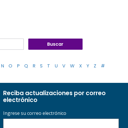
N
O
P
Q
R
S
T
U
V
W
X
Y
Z
#
Reciba actualizaciones por correo
electrónico
Ingrese su correo electrónico