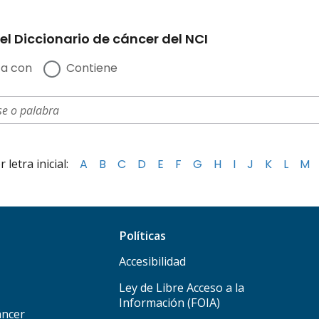
el Diccionario de cáncer del NCI
a con
Contiene
letra inicial:
A
B
C
D
E
F
G
H
I
J
K
L
M
Políticas
Accesibilidad
Ley de Libre Acceso a la
Información (FOIA)
áncer