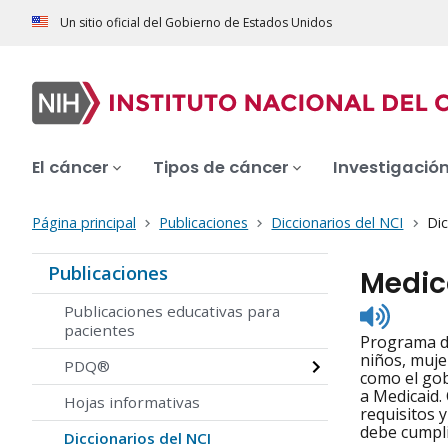
Un sitio oficial del Gobierno de Estados Unidos
El cáncer
Tipos de cáncer
Investigació
Página principal
Publicaciones
Diccionarios del NCI
Dic
Publicaciones
Medic
Listen
Publicaciones educativas para
to
pacientes
Programa de
pronunc
niños, muje
PDQ®
como el gob
a Medicaid.
Hojas informativas
requisitos 
debe cumpli
Diccionarios del NCI