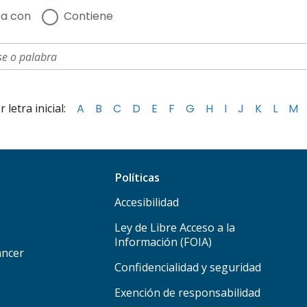
a con
Contiene
letra inicial:
A
B
C
D
E
F
G
H
I
J
K
L
M
Políticas
Accesibilidad
Ley de Libre Acceso a la
Información (FOIA)
áncer
Confidencialidad y seguridad
Exención de responsabilidad