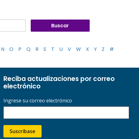
N
O
P
Q
R
S
T
U
V
W
X
Y
Z
#
Reciba actualizaciones por correo
electrónico
Ingrese su correo electrónico
Suscríbase