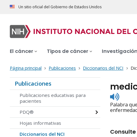
Un sitio oficial del Gobierno de Estados Unidos
El cáncer
Tipos de cáncer
Investigació
Página principal
Publicaciones
Diccionarios del NCI
Dic
Publicaciones
medic
Listen
Publicaciones educativas para
to
pacientes
Palabra que
pronunc
enfermedade
PDQ®
Hojas informativas
Consulte 
Diccionarios del NCI