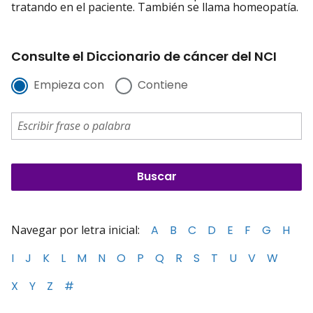
tratando en el paciente. También se llama homeopatía.
Consulte el Diccionario de cáncer del NCI
Empieza con
Contiene
Navegar por letra inicial:
A
B
C
D
E
F
G
H
I
J
K
L
M
N
O
P
Q
R
S
T
U
V
W
X
Y
Z
#