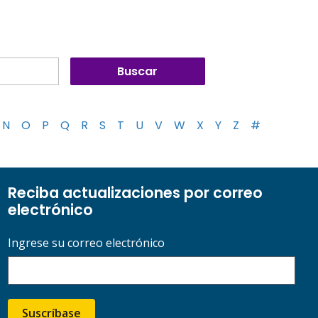
N
O
P
Q
R
S
T
U
V
W
X
Y
Z
#
Reciba actualizaciones por correo
electrónico
Ingrese su correo electrónico
Suscríbase