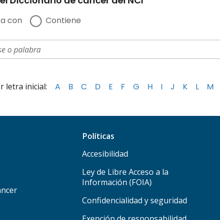
el Diccionario de cáncer del NCI
a con
Contiene
letra inicial:
A
B
C
D
E
F
G
H
I
J
K
L
M
Políticas
Accesibilidad
Ley de Libre Acceso a la
Información (FOIA)
áncer
Confidencialidad y seguridad
Exención de responsabilidad