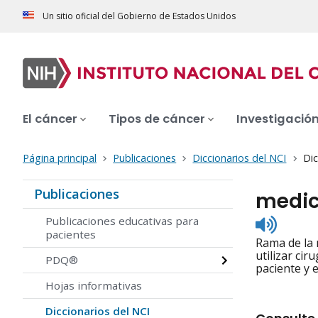
Un sitio oficial del Gobierno de Estados Unidos
El cáncer
Tipos de cáncer
Investigació
Página principal
Publicaciones
Diccionarios del NCI
Dic
Publicaciones
medic
Listen
Publicaciones educativas para
to
pacientes
Rama de la 
pronunc
utilizar ci
PDQ®
paciente y 
Hojas informativas
Diccionarios del NCI