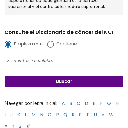
capa exterior de cada glándula es la corteza
suprarrenal y el centro es la médula suprarrenal.
Consulte el Diccionario de cáncer del NCI
Empieza con
Contiene
Navegar por letra inicial:
A
B
C
D
E
F
G
H
I
J
K
L
M
N
O
P
Q
R
S
T
U
V
W
X
Y
Z
#