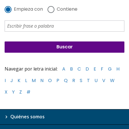
Empieza con
Contiene
Navegar por letra inicial:
A
B
C
D
E
F
G
H
I
J
K
L
M
N
O
P
Q
R
S
T
U
V
W
X
Y
Z
#
Quiénes somos