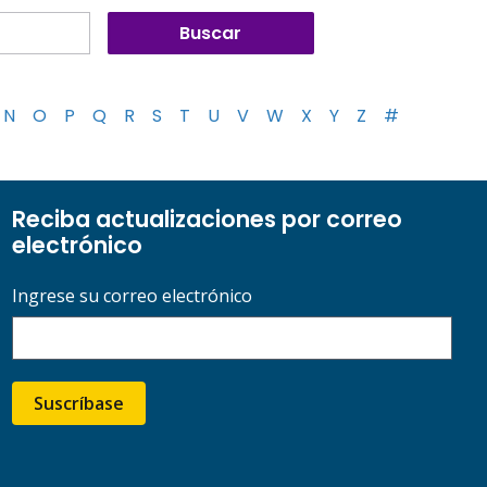
N
O
P
Q
R
S
T
U
V
W
X
Y
Z
#
Reciba actualizaciones por correo
electrónico
Ingrese su correo electrónico
Suscríbase