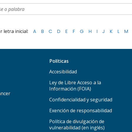
letra inicial:
A
B
C
D
E
F
G
H
I
J
K
L
M
Políticas
Accesibilidad
Ley de Libre Acceso a la
Información (FOIA)
áncer
Confidencialidad y seguridad
Exención de responsabilidad
Política de divulgación de
vulnerabilidad (en inglés)