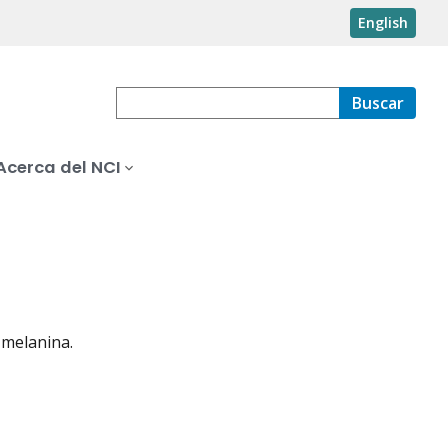
English
Buscar
Acerca del NCI
 melanina.