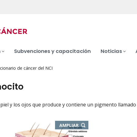
n
Subvenciones y capacitación
Noticias
cionario de cáncer del NCI
ocito
a piel y los ojos que produce y contiene un pigmento llamado
iation
-
AMPLIAR
ABRE
EN