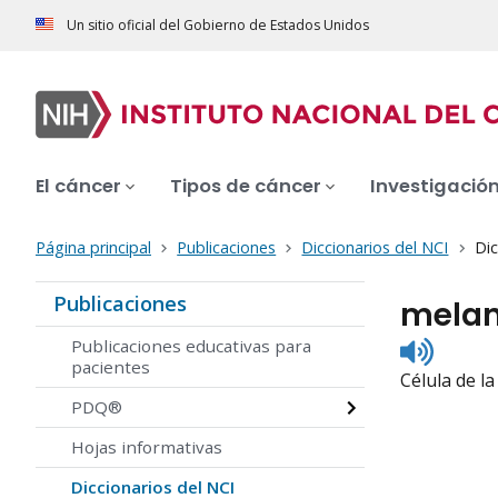
Un sitio oficial del Gobierno de Estados Unidos
El cáncer
Tipos de cáncer
Investigació
Página principal
Publicaciones
Diccionarios del NCI
Dic
Publicaciones
melan
Listen
Publicaciones educativas para
to
pacientes
Célula de l
pronunc
PDQ®
Hojas informativas
Diccionarios del NCI