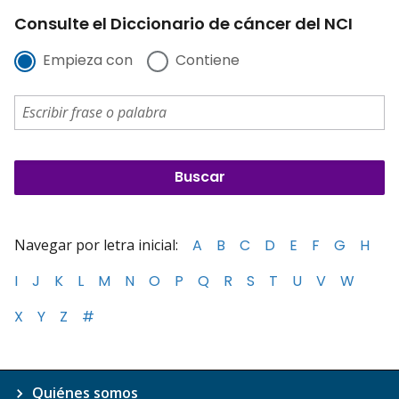
Consulte el Diccionario de cáncer del NCI
Empieza con
Contiene
Navegar por letra inicial:
A
B
C
D
E
F
G
H
I
J
K
L
M
N
O
P
Q
R
S
T
U
V
W
X
Y
Z
#
Quiénes somos