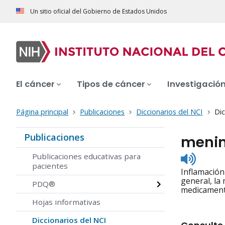
Un sitio oficial del Gobierno de Estados Unidos
El cáncer
Tipos de cáncer
Investigació
Página principal
Publicaciones
Diccionarios del NCI
Dic
Publicaciones
menin
Listen
Publicaciones educativas para
to
pacientes
Inflamación
pronunc
general, la
PDQ®
medicament
Hojas informativas
Diccionarios del NCI