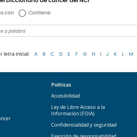
el Diccionario de cáncer del NCI
a con
Contiene
letra inicial:
A
B
C
D
E
F
G
H
I
J
K
L
M
Políticas
Accesibilidad
Ley de Libre Acceso a la
Información (FOIA)
áncer
Confidencialidad y seguridad
Exención de responsabilidad