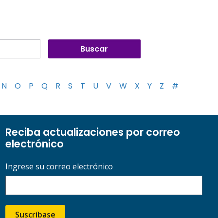
N
O
P
Q
R
S
T
U
V
W
X
Y
Z
#
Reciba actualizaciones por correo
electrónico
Ingrese su correo electrónico
Suscríbase