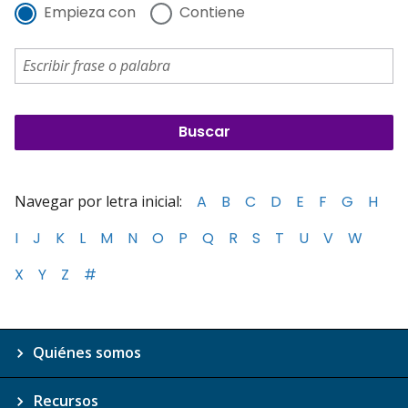
Empieza con
Contiene
Navegar por letra inicial:
A
B
C
D
E
F
G
H
I
J
K
L
M
N
O
P
Q
R
S
T
U
V
W
X
Y
Z
#
Quiénes somos
Recursos