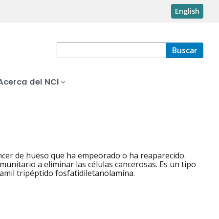
English
Buscar
Acerca del NCI
áncer de hueso que ha empeorado o ha reaparecido.
unitario a eliminar las células cancerosas. Es un tipo
il tripéptido fosfatidiletanolamina.