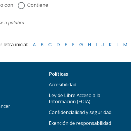
a con
Contiene
letra inicial:
A
B
C
D
E
F
G
H
I
J
K
L
M
Políticas
Accesibilidad
Ley de Libre Acceso a la
Información (FOIA)
áncer
Confidencialidad y seguridad
Exención de responsabilidad