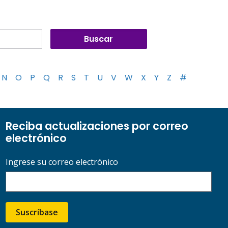
N
O
P
Q
R
S
T
U
V
W
X
Y
Z
#
Reciba actualizaciones por correo
electrónico
Ingrese su correo electrónico
Suscríbase